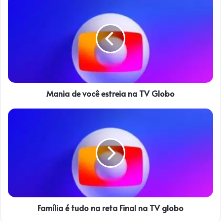
a
n
i
a
d
e
v
o
Mania de você estreia na TV Globo
c
ê
e
F
s
a
t
m
r
í
e
l
i
i
a
a
n
é
a
t
T
Família é tudo na reta Final na TV globo
u
V
d