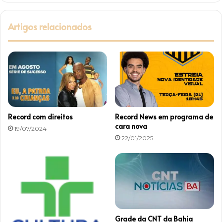
G
o
l
n
Artigos relacionados
o
a
b
r
o
e
t
a
F
i
n
a
Record com direitos
Record News em programa de
l
cara nova
19/07/2024
n
22/01/2025
a
T
V
g
l
o
b
o
Grade da CNT da Bahia