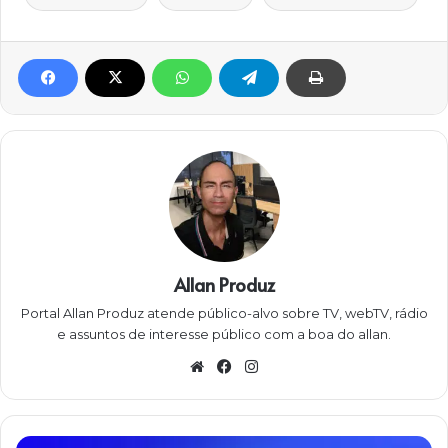
Allan Produz
Portal Allan Produz atende público-alvo sobre TV, webTV, rádio
e assuntos de interesse público com a boa do allan.
W
Fa
Ins
eb
ce
ta
sit
bo
gra
e
ok
m
M