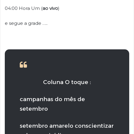
04:00 Hora Um (
ao vivo
)
e segue a grade …..
Coluna O toque :
campanhas do mês de
setembro
setembro amarelo conscientizar