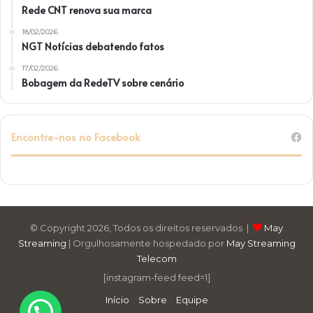
Rede CNT renova sua marca
18/02/2026
NGT Notícias debatendo fatos
17/02/2026
Bobagem da RedeTV sobre cenário
Encontre-nos no Facebook
© Copyright 2026, Todos os direitos reservados |
May
Streaming
| Orgulhosamente hospedado por
May Streaming
Telecom
[instagram-feed feed=1]
Início
Sobre
Equipe