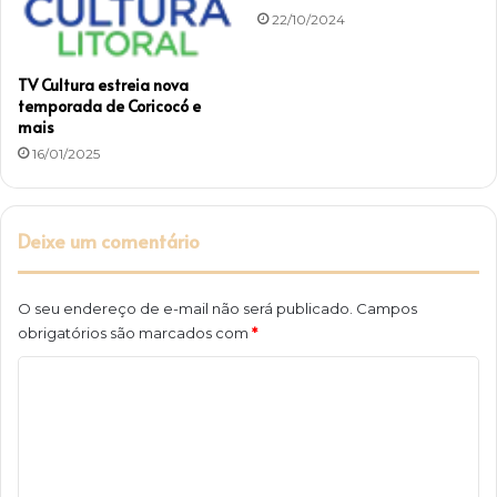
22/10/2024
TV Cultura estreia nova
temporada de Coricocó e
mais
16/01/2025
Deixe um comentário
O seu endereço de e-mail não será publicado.
Campos
obrigatórios são marcados com
*
C
o
m
e