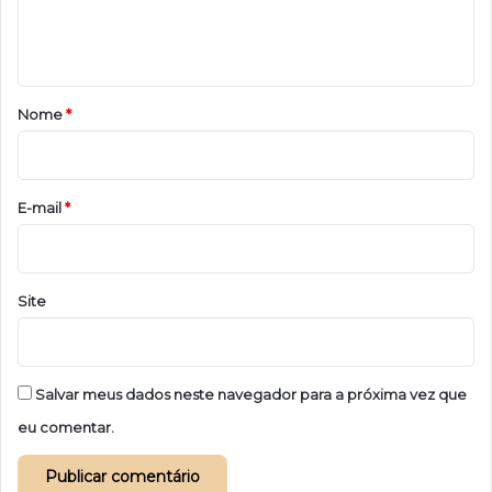
n
t
á
r
Nome
*
i
o
*
E-mail
*
Site
Salvar meus dados neste navegador para a próxima vez que
eu comentar.