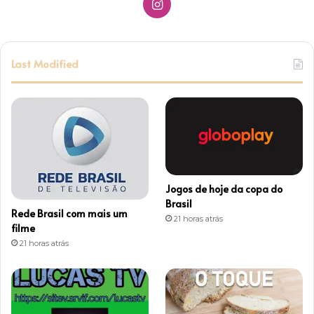
I
n
s
Last Modified
t
a
g
r
Jogos de hoje da copa do
a
Brasil
Rede Brasil com mais um
21 horas atrás
m
filme
21 horas atrás