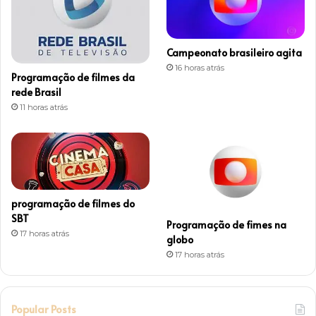
g
r
Campeonato brasileiro agita
a
16 horas atrás
Programação de filmes da
m
rede Brasil
11 horas atrás
programação de filmes do
SBT
Programação de fimes na
17 horas atrás
globo
17 horas atrás
Popular Posts