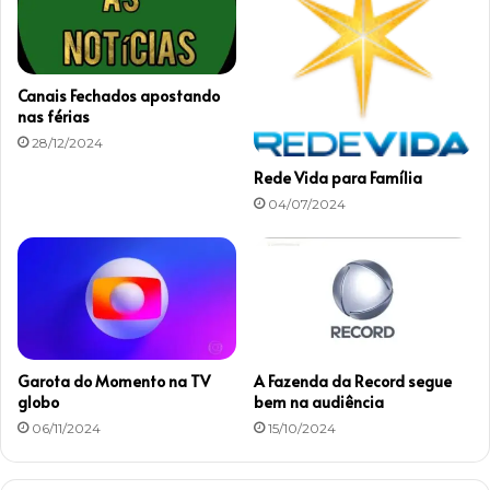
o
b
r
e
Canais Fechados apostando
a
nas férias
m
28/12/2024
a
c
Rede Vida para Família
o
04/07/2024
n
h
a
Garota do Momento na TV
A Fazenda da Record segue
globo
bem na audiência
06/11/2024
15/10/2024