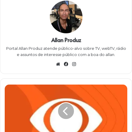
Allan Produz
Portal Allan Produz atende público-alvo sobre TV, webTV, rádio
e assuntos de interesse público com a boa do allan.
W
Fa
Ins
eb
ce
ta
sit
bo
gra
e
ok
m
B
a
n
d
c
o
n
f