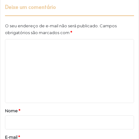
Deixe um comentário
O seu endereço de e-mail não será publicado.
Campos
obrigatórios são marcados com
*
C
o
m
e
n
t
á
r
Nome
*
i
o
*
E-mail
*