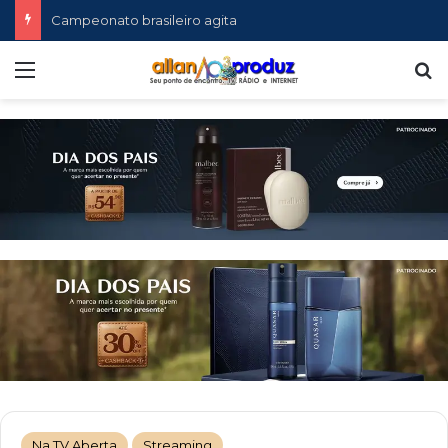
Campeonato brasileiro agita
Menu
P
Na TV Aberta
Streaming