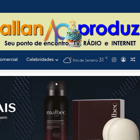
℃
Instagra
omercial
Celebridades
31
Entra
Ar
Rio de Janeiro