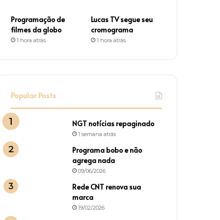
Programação de
Lucas TV segue seu
filmes da globo
cromograma
1 hora atrás
1 hora atrás
Popular Posts
NGT notícias repaginado
1 semana atrás
Programa bobo e não
agrega nada
09/06/2026
Rede CNT renova sua
marca
19/02/2026