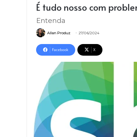
É tudo nosso com probl
Entenda
Allan Produz
27/06/2024
Facebook
X