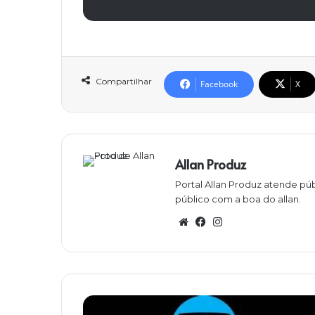
Compartilhar
Facebook
X
Allan Produz
Portal Allan Produz atende púb
público com a boa do allan.
W
Fa
Ins
eb
ce
ta
sit
bo
gra
e
ok
m
T