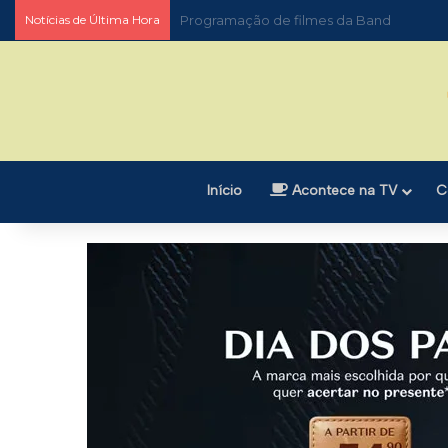
Notícias de Última Hora
Programação de filmes da globo
Início
Acontece na TV
C