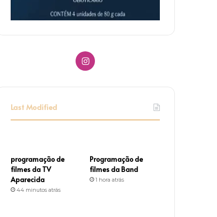
I
n
s
Last Modified
t
a
g
programação de
Programação de
filmes da TV
filmes da Band
r
Aparecida
1 hora atrás
44 minutos atrás
a
m