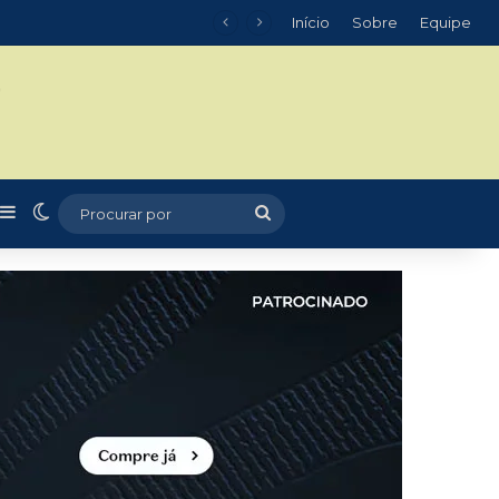
Início
Sobre
Equipe
m
r
tigo aleatório
Barra Lateral
Switch skin
Procurar
por