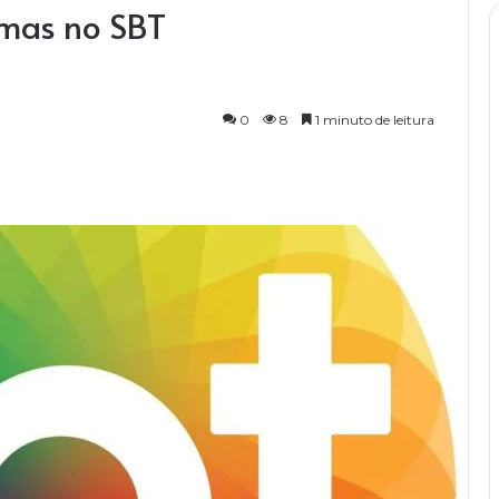
emas no SBT
0
8
1 minuto de leitura