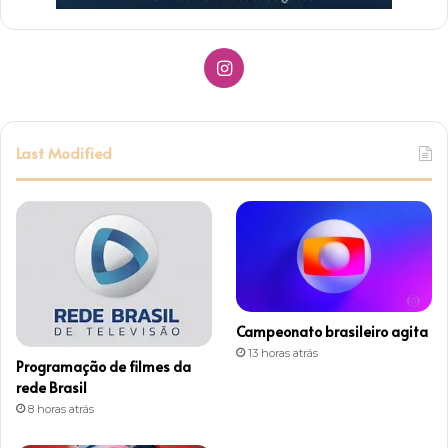
I
n
s
Last Modified
t
a
g
r
Campeonato brasileiro agita
a
13 horas atrás
Programação de filmes da
m
rede Brasil
8 horas atrás