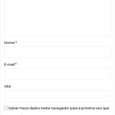
m
e
n
t
á
r
Nome
*
i
o
*
E-mail
*
Site
Salvar meus dados neste navegador para a próxima vez que