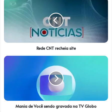
R
e
d
e
C
N
T
r
e
Rede CNT recheia site
c
h
e
M
i
a
a
n
s
i
i
a
t
d
e
e
V
o
Mania de Você sendo gravada na TV Globo
c
ê