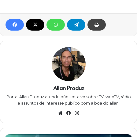
Allan Produz
Portal Allan Produz atende público-alvo sobre TV, webTV, rádio
e assuntos de interesse público com a boa do allan.
W
Fa
Ins
eb
ce
ta
sit
bo
gra
e
ok
m