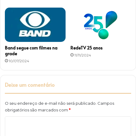
Band segue com filmes na
RedeTV 25 anos
grade
11/11/2024
10/07/2024
Deixe um comentário
O seu endereço de e-mail não será publicado.
Campos
obrigatórios são marcados com
*
C
o