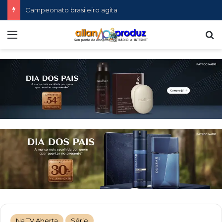
Campeonato brasileiro agita
Menu
P
Na TV Aberta
Série