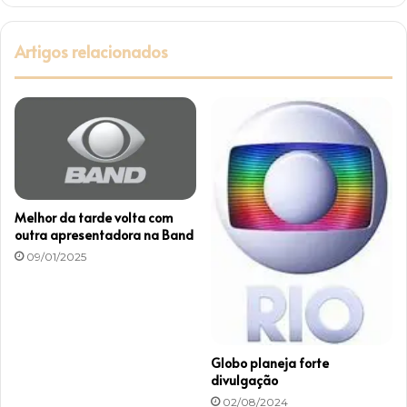
s
e
Artigos relacionados
n
d
o
g
r
a
v
a
d
Melhor da tarde volta com
a
outra apresentadora na Band
n
09/01/2025
a
T
V
G
l
o
Globo planeja forte
b
divulgação
o
02/08/2024