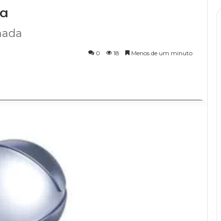
da
mada
0
18
Menos de um minuto