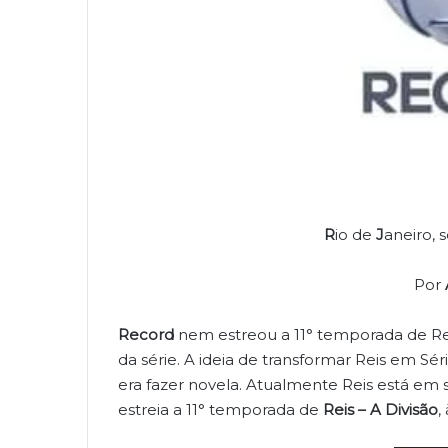
R
io de
J
aneiro, 
Por
Record
nem estreou a 11° temporada de Re
da série. A ideia de transformar Reis em Sér
era fazer novela. Atualmente Reis está em
estreia a 11° temporada de
Reis – A Divisão
,