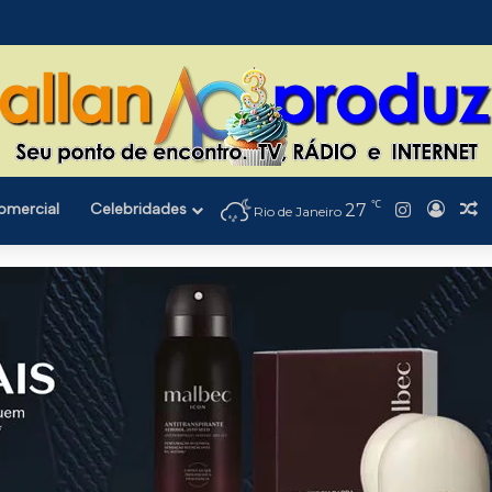
℃
Instagra
omercial
Celebridades
27
Entra
A
Rio de Janeiro