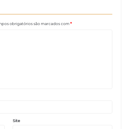
s
e
m
a
pos obrigatórios são marcados com
*
n
a
Site