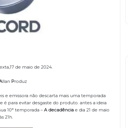
sexta,17 de maio de 2024.
A
llan
P
roduz
is e emissora não descarta mais uma temporada
ie é para evitar desgaste do produto. antes a ideia
 sua 10° temporada –
A decadência
e dia 21 de maio
 às 21h.