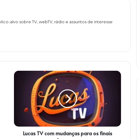
lico-alvo sobre TV, webTV, rádio e assuntos de interesse
L
u
c
a
s
T
V
c
o
Lucas TV com mudanças para os finais
m