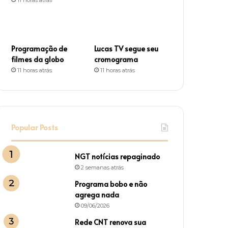
m
Programação de
Lucas TV segue seu
filmes da globo
cromograma
11 horas atrás
11 horas atrás
Popular Posts
NGT notícias repaginado
2 semanas atrás
Programa bobo e não
agrega nada
09/06/2026
Rede CNT renova sua