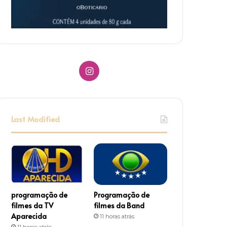
I
n
s
Last Modified
t
a
g
r
programação de
Programação de
filmes da TV
filmes da Band
a
Aparecida
11 horas atrás
11 horas atrás