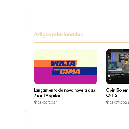
o
p
l
a
y
Artigos relacionados
Lançamento da nova novela das
Opinião em
7 da TV globo
CNT 2
23/09/2024
23/07/202