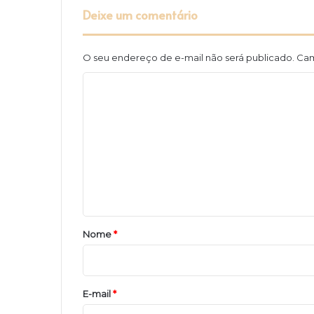
Deixe um comentário
O seu endereço de e-mail não será publicado.
Cam
C
o
m
e
n
t
á
r
Nome
*
i
o
*
E-mail
*