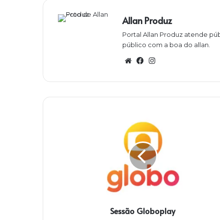
Allan Produz
Portal Allan Produz atende púb
público com a boa do allan.
W
Fa
Ins
eb
ce
ta
sit
bo
gra
e
ok
m
S
e
s
s
ã
o
G
l
o
Sessão Globoplay
b