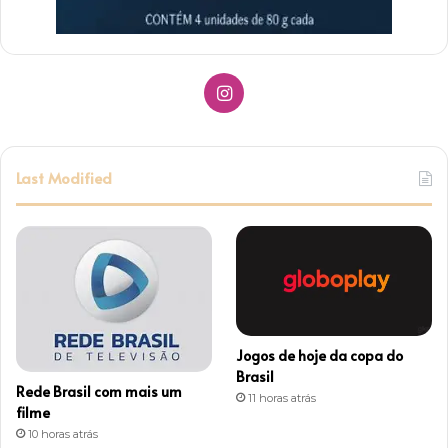
I
n
s
Last Modified
t
a
g
r
Jogos de hoje da copa do
a
Brasil
Rede Brasil com mais um
11 horas atrás
m
filme
10 horas atrás