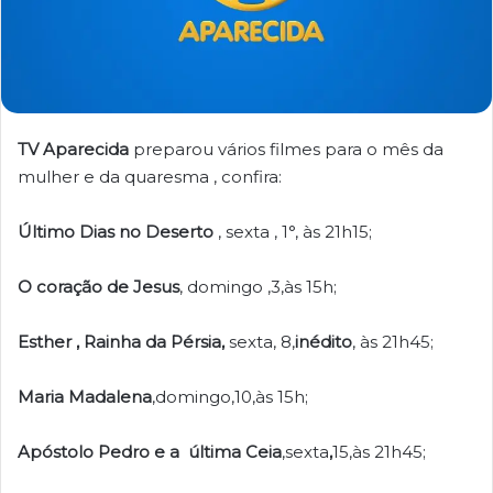
TV Aparecida
preparou vários filmes para o mês da
mulher e da quaresma , confira:
Último Dias no Deserto
, sexta , 1°, às 21h15;
O coração de Jesus
, domingo ,3,às 15h;
Esther , Rainha da Pérsia,
sexta, 8,
inédito
, às 21h45;
Maria Madalena
,domingo,10,às 15h;
Apóstolo Pedro e a última Ceia
,sexta
,
15,às 21h45;