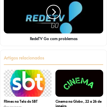
s
d
n
e
a
T
T
V
V
G
A
o
p
c
a
RedeTV Go com problemas
o
r
m
e
p
c
r
Artigos relacionados
i
o
d
b
a
l
e
m
a
s
FIlmes na Tela do SBT
Cinema na Globo , 22 a 26 de
janeiro