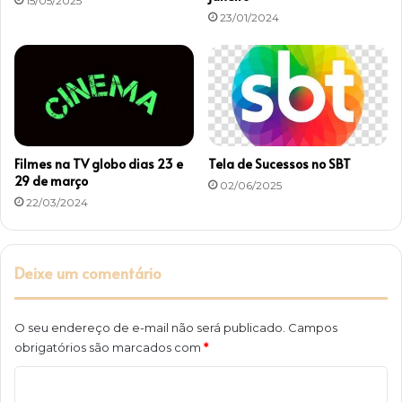
15/05/2025
23/01/2024
Filmes na TV globo dias 23 e
Tela de Sucessos no SBT
29 de março
02/06/2025
22/03/2024
Deixe um comentário
O seu endereço de e-mail não será publicado.
Campos
obrigatórios são marcados com
*
C