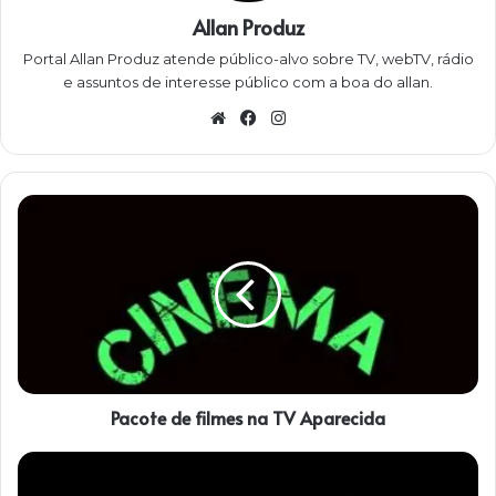
Allan Produz
Portal Allan Produz atende público-alvo sobre TV, webTV, rádio
e assuntos de interesse público com a boa do allan.
W
Fa
Ins
eb
ce
ta
sit
bo
gra
e
ok
m
P
a
c
o
t
e
d
e
f
Pacote de filmes na TV Aparecida
i
l
m
R
e
e