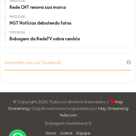
19/02/2026
Rede CNT renova sua marca
18/02/2026
NGT Notícias debatendo fatos
17/02/2026
Bobagem da RedeTV sobre cenário
Encontre-nos no Facebook
© Copyright 2026, Todos os direitos reservados |
May
Streaming
| Orgulhosamente hospedado por
May Streaming
Telecom
[instagram-feed feed=1]
Início
Sobre
Equipe