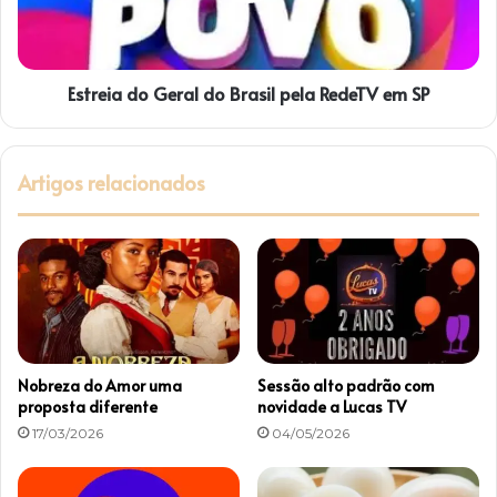
R
a
e
d
d
o
e
Estreia do Geral do Brasil pela RedeTV em SP
G
T
e
V
r
,
a
Artigos relacionados
d
l
o
d
m
o
i
B
n
r
g
a
o
s
,
i
1
l
Nobreza do Amor uma
Sessão alto padrão com
4
p
proposta diferente
novidade a Lucas TV
d
e
17/03/2026
04/05/2026
e
l
j
a
e
R