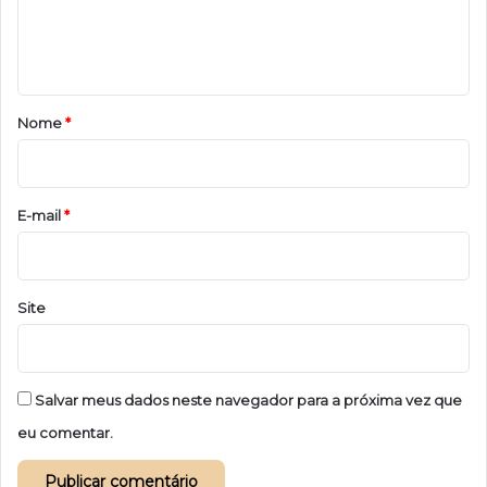
n
t
á
r
Nome
*
i
o
*
E-mail
*
Site
Salvar meus dados neste navegador para a próxima vez que
eu comentar.