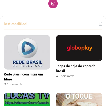
I
n
s
Last Modified
t
a
g
r
Jogos de hoje da copa do
a
Brasil
Rede Brasil com mais um
6 horas atrás
m
filme
5 horas atrás