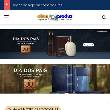
Jogos de hoje da copa do Brasil
Menu
P
OLHA AS NOTICIAS ! O TOQUE !