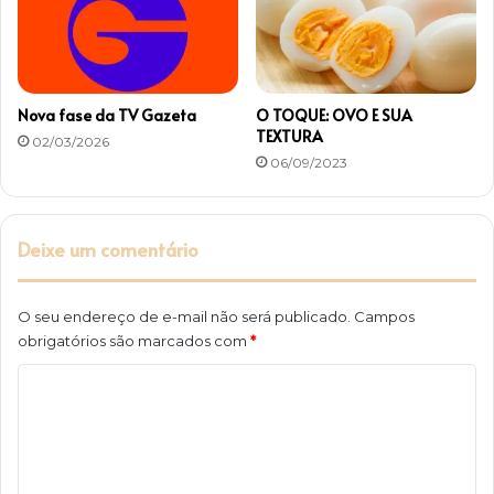
n
e
e
d
i
e
r
T
o
V
Nova fase da TV Gazeta
O TOQUE: OVO E SUA
d
e
TEXTURA
02/03/2026
e
m
06/09/2023
2
S
0
P
2
4
Deixe um comentário
O seu endereço de e-mail não será publicado.
Campos
obrigatórios são marcados com
*
C
o
m
e