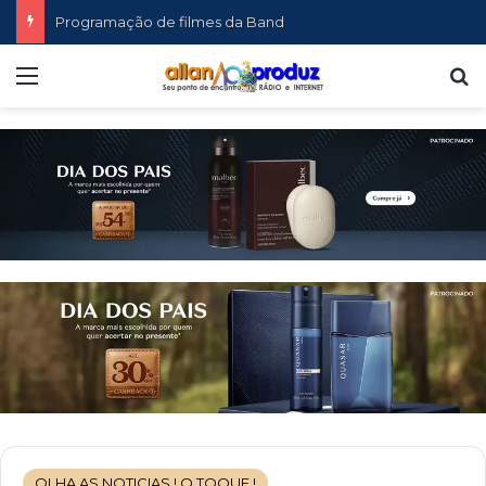
Programação de filmes da Band
Menu
P
OLHA AS NOTICIAS ! O TOQUE !