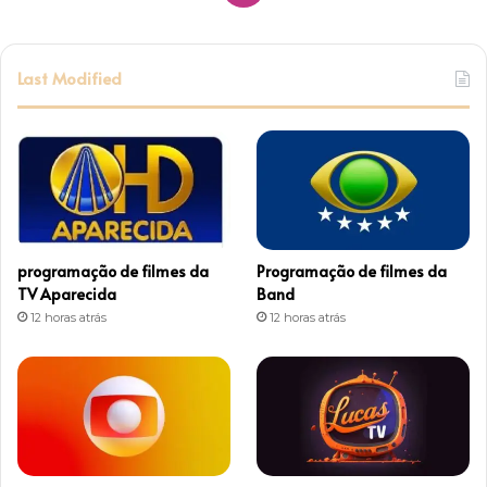
n
s
Last Modified
t
a
g
r
programação de filmes da
Programação de filmes da
a
TV Aparecida
Band
12 horas atrás
12 horas atrás
m