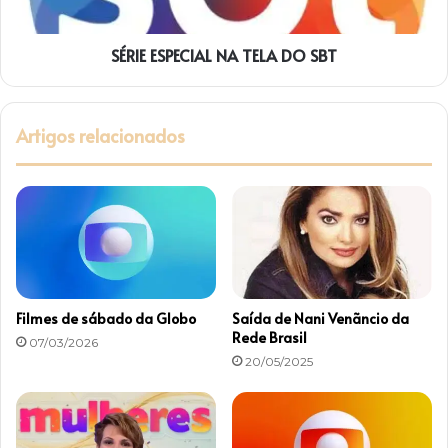
b
P
o
E
2
SÉRIE ESPECIAL NA TELA DO SBT
C
0
I
2
A
3
L
Artigos relacionados
N
A
T
E
L
A
D
O
S
Filmes de sábado da Globo
Saída de Nani Venãncio da
B
Rede Brasil
07/03/2026
T
20/05/2025