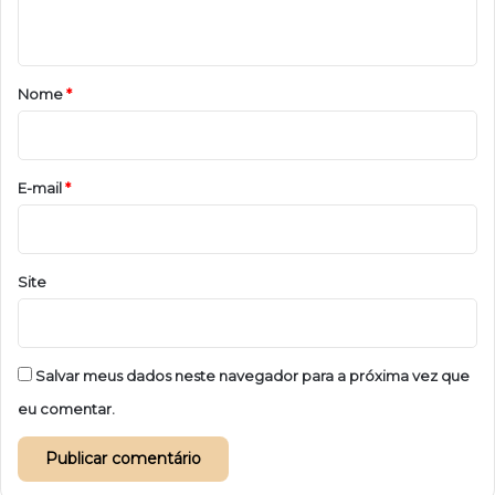
t
á
r
Nome
*
i
o
*
E-mail
*
Site
Salvar meus dados neste navegador para a próxima vez que
eu comentar.