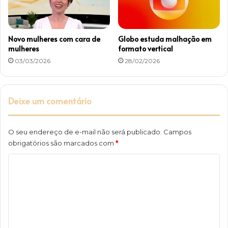
Novo mulheres com cara de
Globo estuda malhação em
mulheres
formato vertical
03/03/2026
28/02/2026
Deixe um comentário
O seu endereço de e-mail não será publicado.
Campos
obrigatórios são marcados com
*
C
o
m
e
n