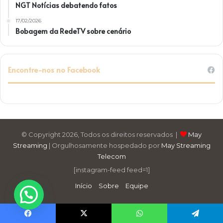
NGT Notícias debatendo fatos
17/02/2026
Bobagem da RedeTV sobre cenário
Encontre-nos no Facebook
© Copyright 2026, Todos os direitos reservados |
May
Streaming
| Orgulhosamente hospedado por
May Streaming
Telecom
[instagram-feed feed=1]
Início
Sobre
Equipe