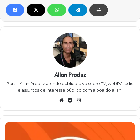
Allan Produz
Portal Allan Produz atende público-alvo sobre TV, webTV, rádio
e assuntos de interesse público com a boa do allan.
W
Fa
Ins
eb
ce
ta
sit
bo
gra
e
ok
m
F
I
N