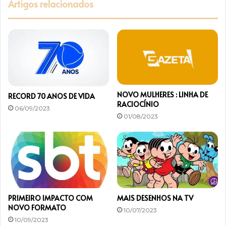
Artigos relacionados
M
I
S
S
Ã
O
D
O
J
NOVO MULHERES : LINHA DE
RECORD 70 ANOS DE VIDA
O
RACIOCÍNIO
06/09/2023
G
01/08/2023
O
PRIMEIRO IMPACTO COM
MAIS DESENHOS NA TV
NOVO FORMATO
10/07/2023
10/09/2023