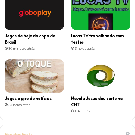
a
g
r
Jogos de hoje da copa do
Lucas TV trabalhando com
a
Brasil
testes
30 minutos atrás
3 horas atrás
m
Jogos e giro de notícias
Novela Jesus deu certo na
CNT
23 horas atrás
1 dia atrás
Popular Posts