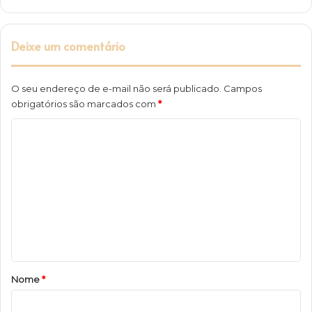
Deixe um comentário
O seu endereço de e-mail não será publicado.
Campos
obrigatórios são marcados com
*
C
o
m
e
n
t
á
r
Nome
*
i