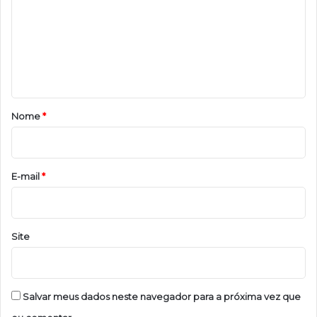
m
e
n
t
á
r
Nome
*
i
o
*
E-mail
*
Site
Salvar meus dados neste navegador para a próxima vez que