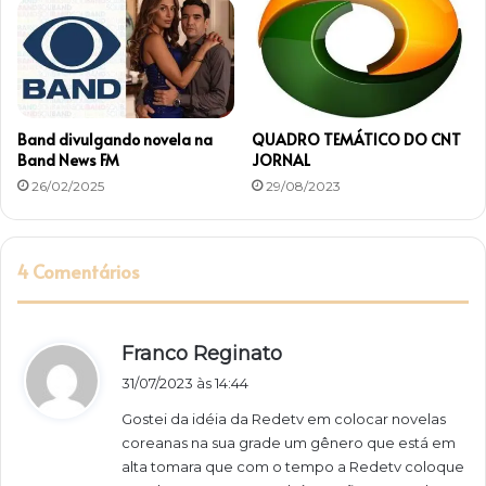
Band divulgando novela na
QUADRO TEMÁTICO DO CNT
Band News FM
JORNAL
26/02/2025
29/08/2023
4 Comentários
d
Franco Reginato
i
31/07/2023 às 14:44
s
Gostei da idéia da Redetv em colocar novelas
s
coreanas na sua grade um gênero que está em
e
alta tomara que com o tempo a Redetv coloque
: