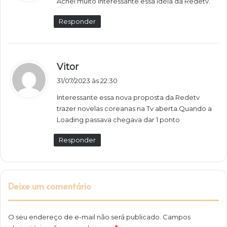
Achei muito interessante essa idéia da Redetv.
s
e
Responder
:
d
Vitor
i
31/07/2023 às 22:30
s
Interessante essa nova proposta da Redetv
s
trazer novelas coreanas na Tv aberta.Quando a
e
Loading passava chegava dar 1 ponto
:
Responder
Deixe um comentário
O seu endereço de e-mail não será publicado.
Campos