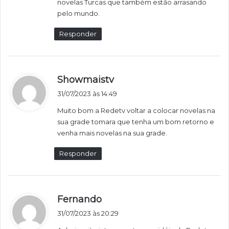
novelas Turcas que também estão arrasando
pelo mundo.
Responder
d
Showmaistv
i
31/07/2023 às 14:49
s
Muito bom a Redetv voltar a colocar novelas na
s
sua grade tomara que tenha um bom retorno e
e
venha mais novelas na sua grade.
:
Responder
d
Fernando
i
31/07/2023 às 20:29
s