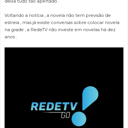
deixa tudo tão apertado .
Voltando a notícia , a novela não tem previsão de
estreia , mas já existe conversas sobre colocar novela
na grade , a RedeTV não investe em novelas há dez
anos .