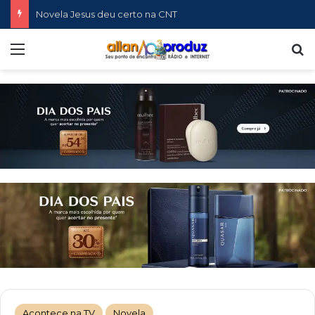
Novela Jesus deu certo na CNT
Menu
P
Acontece na TV
Novela