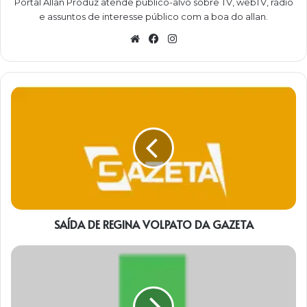
Portal Allan Produz atende público-alvo sobre TV, webTV, rádio
e assuntos de interesse público com a boa do allan.
Website
Facebook
Instagram
SAÍDA
DE
REGINA
VOLPATO
DA
GAZETA
SAÍDA DE REGINA VOLPATO DA GAZETA
NOVA
SÉRIE
NA
TV