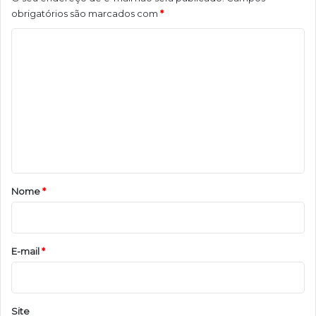
obrigatórios são marcados com
*
C
o
m
e
n
t
á
r
Nome
*
i
o
*
E-mail
*
Site