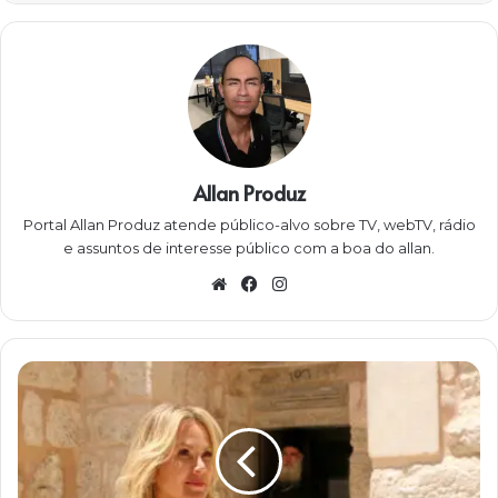
Allan Produz
Portal Allan Produz atende público-alvo sobre TV, webTV, rádio
e assuntos de interesse público com a boa do allan.
Website
Facebook
Instagram
Programa
Eliana
uma
aula
em
Jerusalém