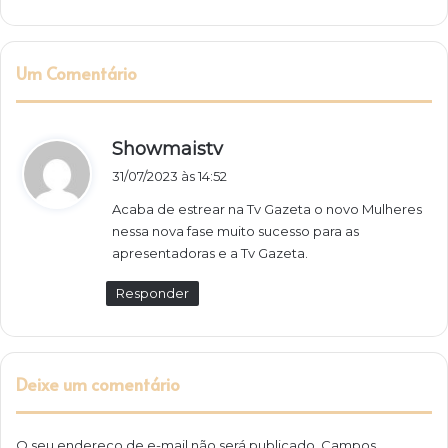
Um Comentário
d
Showmaistv
i
31/07/2023 às 14:52
s
Acaba de estrear na Tv Gazeta o novo Mulheres
s
nessa nova fase muito sucesso para as
e
apresentadoras e a Tv Gazeta.
:
Responder
Deixe um comentário
O seu endereço de e-mail não será publicado.
Campos