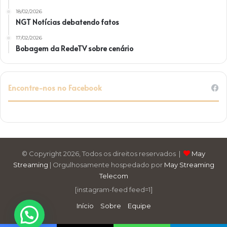
18/02/2026
NGT Notícias debatendo fatos
17/02/2026
Bobagem da RedeTV sobre cenário
Encontre-nos no Facebook
© Copyright 2026, Todos os direitos reservados |
May
Streaming
| Orgulhosamente hospedado por
May Streaming
Telecom
[instagram-feed feed=1]
Início
Sobre
Equipe