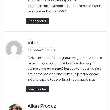
e outra uma falta de respeito ao
e
telespectador.Concordo plenamente o canal
:
tem que entrar na TVRO.
Responder
d
Vitor
i
31/07/2023 às 22:34
s
A NGT está muito apagada programas velhos e
s
repetidos,sem anunciantes,fora das tvs por
e
assinatura e da parabólica queremos a NGT de
:
antigamente de volta com sua programação
inédita e para todo o Brasil nas parabólicas.
Responder
d
Allan Produz