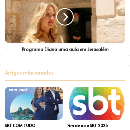
uma
aula
em
Jerusalém
Programa Eliana uma aula em Jerusalém
Artigos relacionados
SBT COM TUDO
Fim de ao o SBT 2023