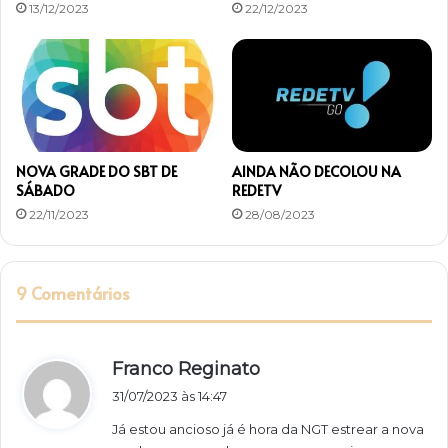
13/12/2023
22/12/2023
NOVA GRADE DO SBT DE
AINDA NÃO DECOLOU NA
SÁBADO
REDETV
22/11/2023
28/08/2023
9 Comentários
d
Franco Reginato
i
31/07/2023 às 14:47
s
Já estou ancioso já é hora da NGT estrear a nova
s