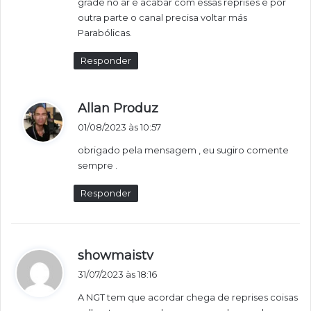
grade no ar e acabar com essas reprises e por
e
outra parte o canal precisa voltar más
:
Parabólicas.
Responder
d
Allan Produz
i
01/08/2023 às 10:57
s
obrigado pela mensagem , eu sugiro comente
s
sempre .
e
:
Responder
d
showmaistv
i
31/07/2023 às 18:16
s
A NGT tem que acordar chega de reprises coisas
s