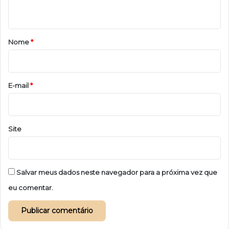
t
á
r
Nome
*
i
o
*
E-mail
*
Site
Salvar meus dados neste navegador para a próxima vez que
eu comentar.