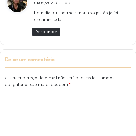
i
01/08/2023 às 11:00
s
bom dia , Guilherme sim sua sugestão ja foi
s
encaminhada
e
:
Responder
Deixe um comentário
O seu endereço de e-mail não será publicado.
Campos
obrigatórios são marcados com
*
C
o
m
e
n