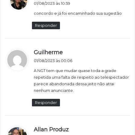
i
01/08/2023 às 10:59
s
concordo e já foi encaminhado sua sugestão
s
e
Responder
:
d
Guilherme
i
01/08/2023 às 00:06
s
A NGT tem que mudar quase toda a grade
s
repetida uma falta de respeito ao telespectador
e
parece abandonada dessa jeito não atrai
:
nenhum anunciante.
Responder
d
Allan Produz