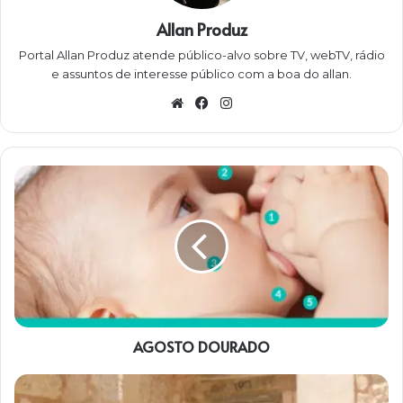
Allan Produz
Portal Allan Produz atende público-alvo sobre TV, webTV, rádio
e assuntos de interesse público com a boa do allan.
Website
Facebook
Instagram
AGOSTO
DOURADO
AGOSTO DOURADO
Programa
Eliana