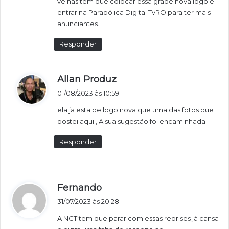
velhas tem que colocar essa grade nova logo e
e
entrar na Parabólica Digital TvRO para ter mais
:
anunciantes.
Responder
d
Allan Produz
i
01/08/2023 às 10:59
s
ela ja esta de logo nova que uma das fotos que
s
postei aqui , A sua sugestão foi encaminhada
e
:
Responder
d
Fernando
i
31/07/2023 às 20:28
s
A NGT tem que parar com essas reprises já cansa
s