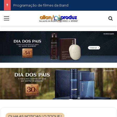
Programação de filmes da Band
Menu
P
OLHA AS NOTICIAS ! O TOQUE !