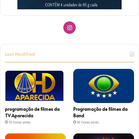
I
n
s
Last Modified
t
a
g
r
programação de filmes da
Programação de filmes da
a
TV Aparecida
Band
15 horas atrás
16 horas atrás
m