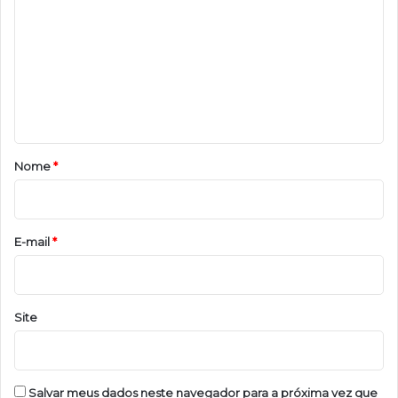
o
m
e
n
t
á
r
Nome
*
i
o
*
E-mail
*
Site
Salvar meus dados neste navegador para a próxima vez que