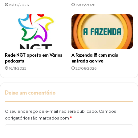
15/03/2026
13/05/2026
o
Rede NGT aposta em Vários
A Fazenda 18 com mais
podcasts
entrada ao vivo
16/11/2025
22/06/2026
Deixe um comentário
O seu endereço de e-mail não será publicado.
Campos
obrigatórios são marcados com
*
C