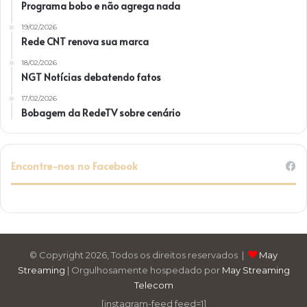
Programa bobo e não agrega nada
19/02/2026
Rede CNT renova sua marca
18/02/2026
NGT Notícias debatendo fatos
17/02/2026
Bobagem da RedeTV sobre cenário
Encontre-nos no Facebook
© Copyright 2026, Todos os direitos reservados |
May
Streaming
| Orgulhosamente hospedado por
May Streaming
Telecom
[instagram-feed feed=1]