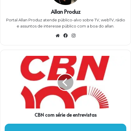
Allan Produz
Portal Allan Produz atende público-alvo sobre TV, webTV, rádio
e assuntos de interesse público com a boa do allan.
W
Fa
Ins
eb
ce
ta
sit
bo
gra
e
ok
m
C
B
N
c
o
m
s
é
r
CBN com série de entrevistas
i
e
d
B