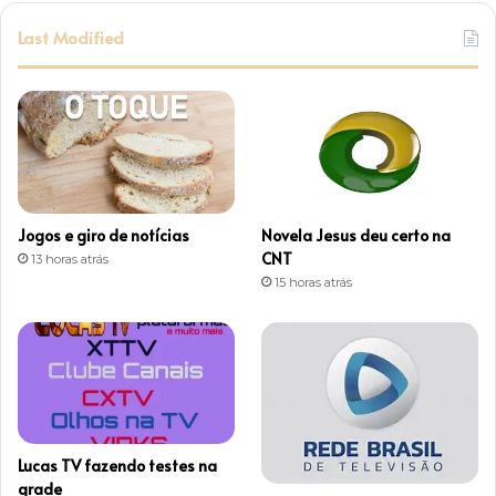
s
Last Modified
t
a
g
r
Jogos e giro de notícias
Novela Jesus deu certo na
a
CNT
13 horas atrás
15 horas atrás
m
Lucas TV fazendo testes na
grade