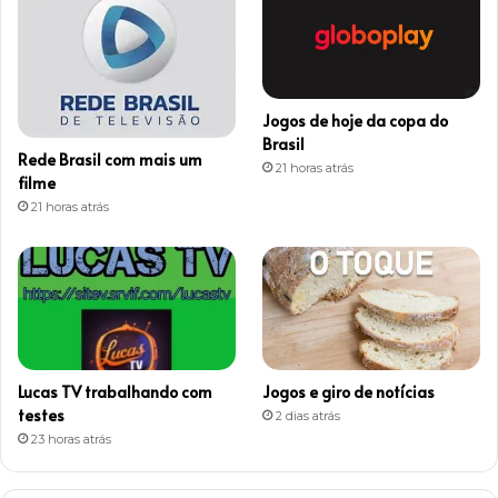
a
g
r
Jogos de hoje da copa do
a
Brasil
Rede Brasil com mais um
21 horas atrás
m
filme
21 horas atrás
Lucas TV trabalhando com
Jogos e giro de notícias
testes
2 dias atrás
23 horas atrás