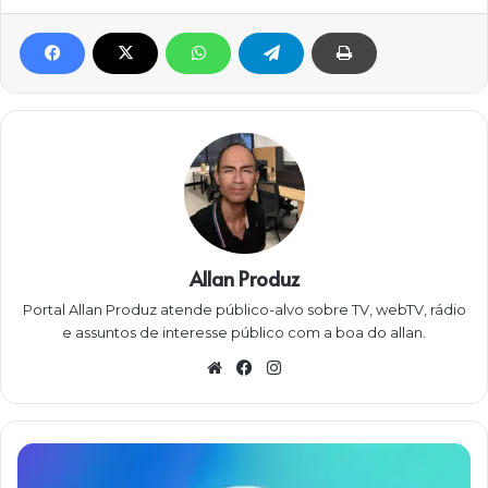
Allan Produz
Portal Allan Produz atende público-alvo sobre TV, webTV, rádio
e assuntos de interesse público com a boa do allan.
W
Fa
Ins
eb
ce
ta
sit
bo
gra
e
ok
m
G
l