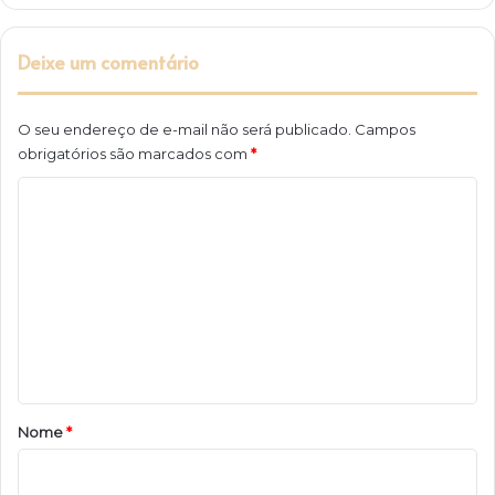
Deixe um comentário
O seu endereço de e-mail não será publicado.
Campos
obrigatórios são marcados com
*
C
o
m
e
n
t
á
r
Nome
*
i
o